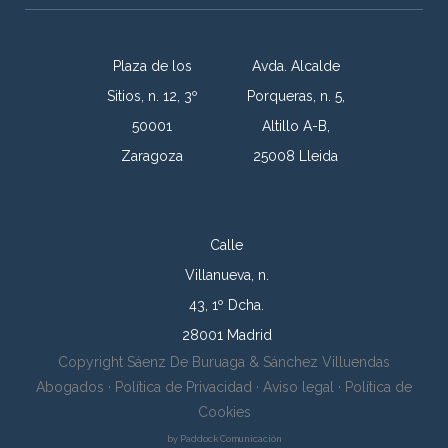
Plaza de los
Avda. Alcalde
Sitios, n. 12, 3º
Porqueras, n. 5,
50001
Altillo A-B,
Zaragoza
25008 Lleida
Calle
Villanueva, n.
43, 1º Dcha.
28001 Madrid
Copyright Sáenz De Buruaga & Sánchez Villuendas
Abogados ·
Política de Privacidad
·
Aviso legal
·
Política de
Cookies
by
Paddock Comunicación