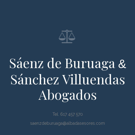
Sáenz de Buruaga
&
Sánchez Villuendas
Abogados
Tel. 617 457 570
saenzdeburuaga@albadasesores.com